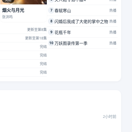
烟火与月光
7
春赋寒山
热播
张洪鸣
8
闪婚后我成了大佬的掌中之物
热播
更新至第8集
9
花瓶千年
热播
更新至第18集
10
万妖图录传第一季
热播
完结
完结
完结
完结
2小时前