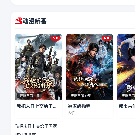
动漫新番
5.0
6.0
更新至第19集
更新至第39集
更新至第
我把末日上交给了国家
被家族抛弃
都市古
内详
我把末日上交给了国家
被家族抛弃