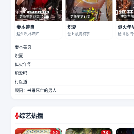
更新至第13集
更新至第11集
更新至第
妻本善良
炽夏
似火年
赵夕汐,林泽辉
包上恩,周柯宇
杨川北,闫
妻本善良
炽夏
似火年华
能爱吗
行医道
顾问：书写死亡的男人
综艺热播
9.0
7.0