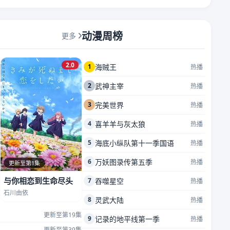
动漫周榜
更多
2.0
1
海贼王
热播
2
武神主宰
热播
3
完美世界
热播
4
喜羊羊与灰太狼
热播
5
海底小纵队第十一季国语
热播
6
万妖图录传第五季
热播
更新至第1集
与你相恋到生命尽头
7
吞噬星空
热播
石川由依
8
灵武大陆
热播
更新至第19集
9
记录的地平线第一季
热播
更新至第39集