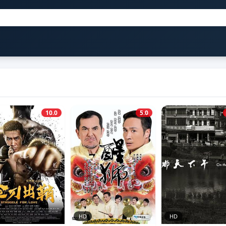
10.0
5.0
HD
HD