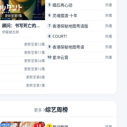
5
婚后再心动
热播
6
灵魂摆渡·十年
热播
更新至第1集
顾问：书写死亡的男人
7
香港探秘地图粤语版
热播
伊藤健太郎
COURT!
8
热播
更新至第13集
9
香港探秘地图粤语
热播
更新至第11集
10
爱冲云霄
热播
更新至第24集
更新至第12集
更新至第6集
更新至第1集
综艺周榜
更多
1.0
1
笑动剧场
热播