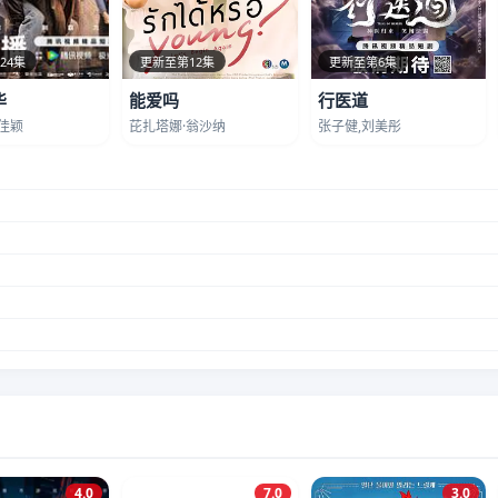
24集
更新至第12集
更新至第6集
华
能爱吗
行医道
佳颖
芘扎塔娜·翁沙纳
张子健,刘美彤
4.0
7.0
3.0