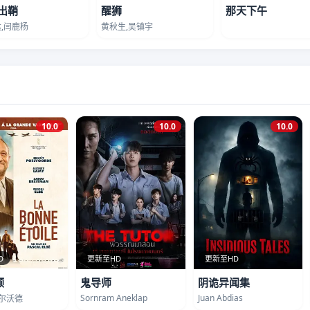
出鞘
醒狮
那天下午
,闫鹿杨
黄秋生,吴镇宇
10.0
10.0
10.0
D
更新至HD
更新至HD
顾
鬼导师
阴诡异闻集
Sornram Aneklap
Juan Abdias
波尔沃德