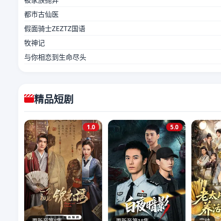
都市古仙医
假面骑士ZEZTZ国语
牧神记
与你相恋到生命尽头
精品短剧
1.0
5.0
更新至第8集
更新至第18集
完结