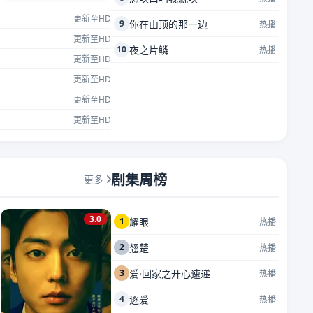
更新至HD
9
你在山顶的那一边
热播
更新至HD
10
夜之片鳞
热播
更新至HD
更新至HD
更新至HD
更新至HD
剧集周榜
更多
3.0
1
耀眼
热播
2
翘楚
热播
3
爱·回家之开心速递
热播
4
逐爱
热播