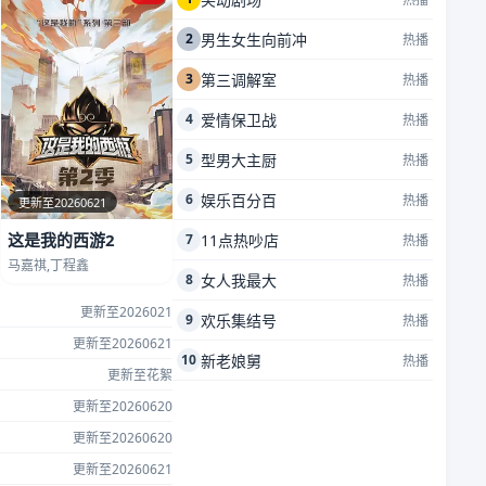
2
男生女生向前冲
热播
3
第三调解室
热播
4
爱情保卫战
热播
5
型男大主厨
热播
6
娱乐百分百
热播
更新至20260621
这是我的西游2
7
11点热吵店
热播
马嘉祺,丁程鑫
8
女人我最大
热播
更新至2026021
9
欢乐集结号
热播
更新至20260621
10
新老娘舅
热播
更新至花絮
更新至20260620
更新至20260620
更新至20260621