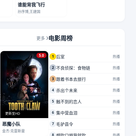
谁能背我飞行
孙序博,王建国
电影周榜
更多
5.0
1
后室
热播
2
不良侦探：食物链
热播
3
跟着书本去旅行
热播
4
杀出个未来
热播
5
触不到的恋人
热播
6
集中营血泪
热播
更新至HD
恶魔小队
7
毛驴县令
热播
金杰·克雷斯曼
8
想吹口哨我就吹
热播