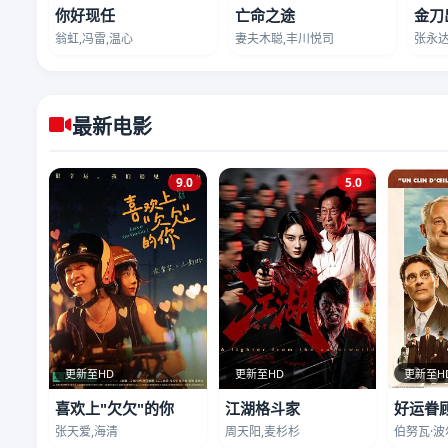
你好现任
亡命之途
金刀
翁虹,冯雷,温心
妻夫木聪,丰川悦司
张永达
最新电影
9.0
5.0
更新至HD
更新至HD
更新至H
喜欢上"欠欠"的你
江湖格斗家
好运眷
张天爱,海清
周天阳,麦杉杉
伯努瓦·