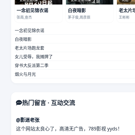
一念初见锦衣谣
白夜暗影
老太片
张南,查杰
茅子俊,周彦辰
王彬彬
一念初见锦衣谣
白夜暗影
老太片场跑龙套
女儿受辱，我摊牌了
穿书大反派第二季
烟火与月光
热门留言 · 互动交流
@影迷老张
这个网站太良心了，高清无广告，789影视 yyds！