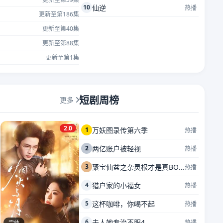
10
仙逆
热播
更新至第186集
更新至第40集
更新至第88集
更新至第1集
短剧周榜
更多
2.0
1
万妖图录传第六季
热播
2
两亿账户被轻视
热播
3
聚宝仙盆之杂灵根才是真BOSS
热播
4
猎户家的小福女
热播
5
这杯咖啡，你喝不起
热播
6
夫人她专治不服4
热播
完结