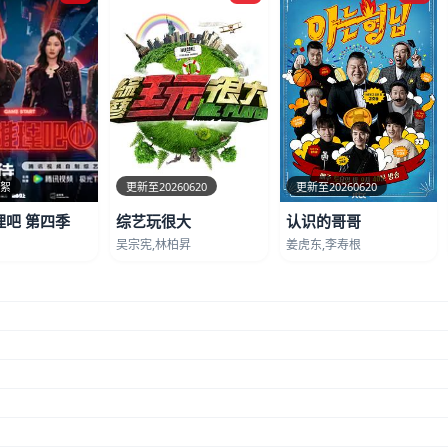
花絮
更新至20260620
更新至20260620
理吧 第四季
综艺玩很大
认识的哥哥
吴宗宪,林柏昇
姜虎东,李寿根