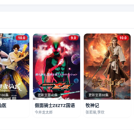
10.0
9.0
10.0
186集
更新至第40集
更新至第88集
仙医
假面骑士ZEZTZ国语
牧神记
今井龙太郎
张若瑜,李欣