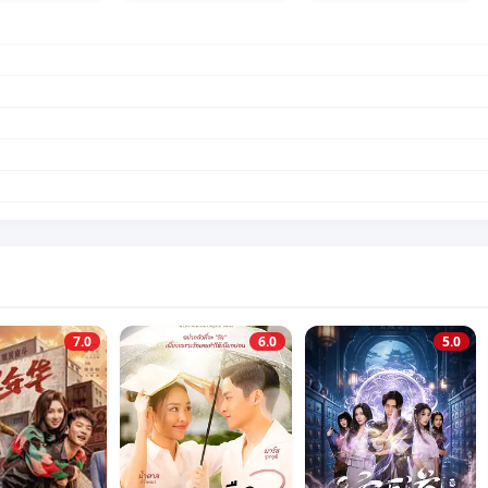
7.0
6.0
5.0