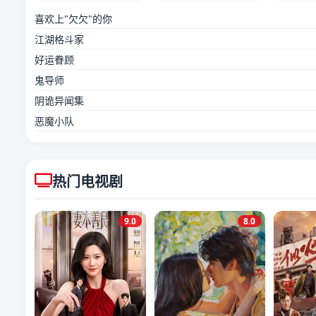
喜欢上"欠欠"的你
江湖格斗家
好运眷顾
鬼导师
阴诡异闻集
恶魔小队
热门电视剧
9.0
8.0