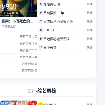
5
婚后再心动
热播
6
灵魂摆渡·十年
热播
更新至第1集
顾问：书写死亡的男人
7
香港探秘地图粤语版
热播
伊藤健太郎
COURT!
8
热播
更新至第13集
9
香港探秘地图粤语
热播
更新至第11集
10
爱冲云霄
热播
更新至第24集
更新至第12集
更新至第6集
更新至第1集
综艺周榜
更多
1.0
1
笑动剧场
热播