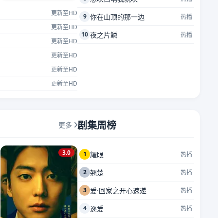
更新至HD
9
你在山顶的那一边
热播
更新至HD
10
夜之片鳞
热播
更新至HD
更新至HD
更新至HD
更新至HD
剧集周榜
更多
3.0
1
耀眼
热播
2
翘楚
热播
3
爱·回家之开心速递
热播
4
逐爱
热播