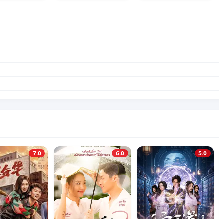
7.0
6.0
5.0