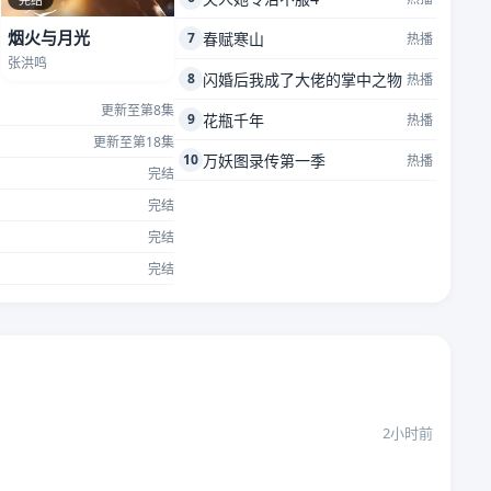
烟火与月光
7
春赋寒山
热播
张洪鸣
8
闪婚后我成了大佬的掌中之物
热播
更新至第8集
9
花瓶千年
热播
更新至第18集
10
万妖图录传第一季
热播
完结
完结
完结
完结
2小时前