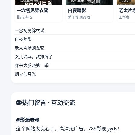
一念初见锦衣谣
白夜暗影
老太片
张南,查杰
茅子俊,周彦辰
王彬彬
一念初见锦衣谣
白夜暗影
老太片场跑龙套
女儿受辱，我摊牌了
穿书大反派第二季
烟火与月光
热门留言 · 互动交流
@影迷老张
这个网站太良心了，高清无广告，789影视 yyds！