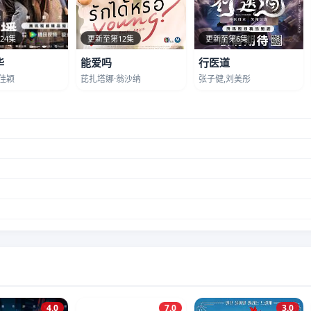
24集
更新至第12集
更新至第6集
华
能爱吗
行医道
佳颖
芘扎塔娜·翁沙纳
张子健,刘美彤
4.0
7.0
3.0