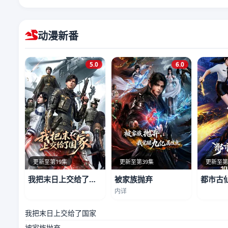
动漫新番
5.0
6.0
更新至第19集
更新至第39集
更新至第
我把末日上交给了国家
被家族抛弃
都市古
内详
我把末日上交给了国家
被家族抛弃