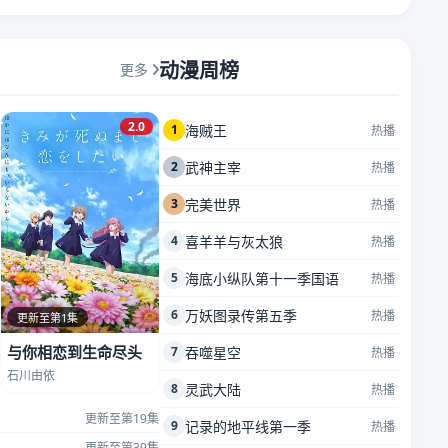
动漫周榜
更多
2.0
1
海贼王
热播
2
武神主宰
热播
3
完美世界
热播
4
喜羊羊与灰太狼
热播
5
海底小纵队第十一季国语
热播
6
万妖图录传第五季
热播
更新至第1集
与你相恋到生命尽头
7
吞噬星空
热播
石川由依
8
灵武大陆
热播
更新至第19集
9
记录的地平线第一季
热播
更新至第39集