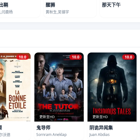
出鞘
醒狮
那天下午
,闫鹿杨
黄秋生,吴镇宇
10.0
10.0
10.0
D
更新至HD
更新至HD
顾
鬼导师
阴诡异闻集
Sornram Aneklap
Juan Abdias
波尔沃德