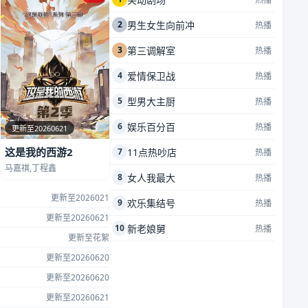
2
男生女生向前冲
热播
3
第三调解室
热播
4
爱情保卫战
热播
5
型男大主厨
热播
6
娱乐百分百
热播
更新至20260621
这是我的西游2
7
11点热吵店
热播
马嘉祺,丁程鑫
8
女人我最大
热播
更新至2026021
9
欢乐集结号
热播
更新至20260621
10
新老娘舅
热播
更新至花絮
更新至20260620
更新至20260620
更新至20260621