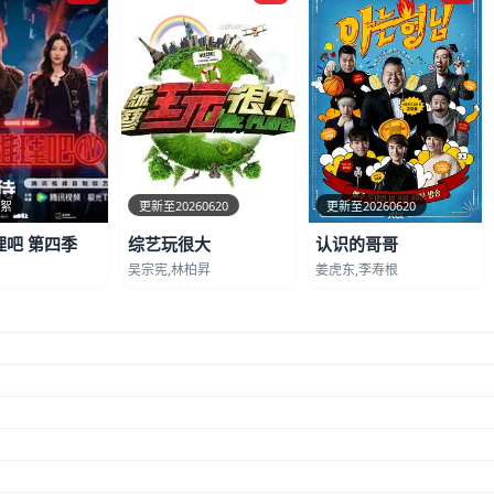
花絮
更新至20260620
更新至20260620
理吧 第四季
综艺玩很大
认识的哥哥
吴宗宪,林柏昇
姜虎东,李寿根