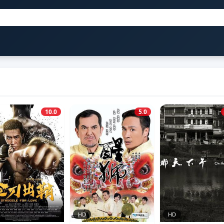
10.0
5.0
HD
HD