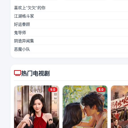
喜欢上"欠欠"的你
江湖格斗家
好运眷顾
鬼导师
阴诡异闻集
恶魔小队
热门电视剧
9.0
8.0