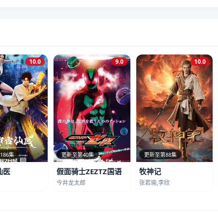
10.0
9.0
10.0
186集
更新至第40集
更新至第88集
仙医
假面骑士ZEZTZ国语
牧神记
今井龙太郎
张若瑜,李欣