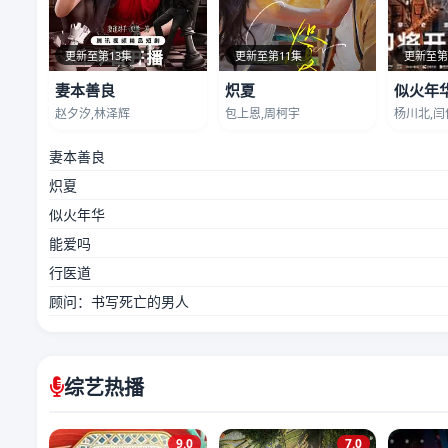
更新至第13集
更新至第11集
更新至第
妻本善良
炽夏
似火年
赵夕汐,林泽辉
包上恩,周柯宇
杨川北,闫
妻本善良
炽夏
似火年华
能爱吗
行医道
顾问：书写死亡的男人
综艺热播
9.0
7.0