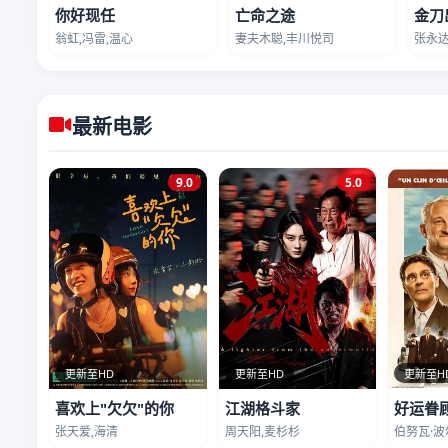
你好现任
亡命之途
金刀
翁虹,冯雷,温心
妻夫木聪,丰川悦司
张永达
最新电影
9.0
5.0
更新至HD
更新至HD
更新至H
喜欢上"欠欠"的你
江湖格斗家
好运眷
张天爱,海清
周天阳,麦杉杉
伯努瓦·