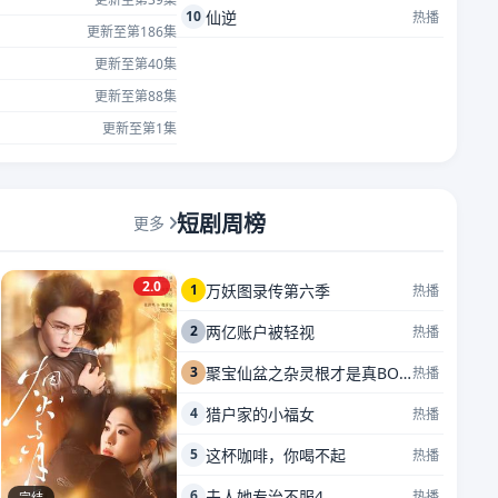
10
仙逆
热播
更新至第186集
更新至第40集
更新至第88集
更新至第1集
短剧周榜
更多
2.0
1
万妖图录传第六季
热播
2
两亿账户被轻视
热播
3
聚宝仙盆之杂灵根才是真BOSS
热播
4
猎户家的小福女
热播
5
这杯咖啡，你喝不起
热播
6
夫人她专治不服4
热播
完结