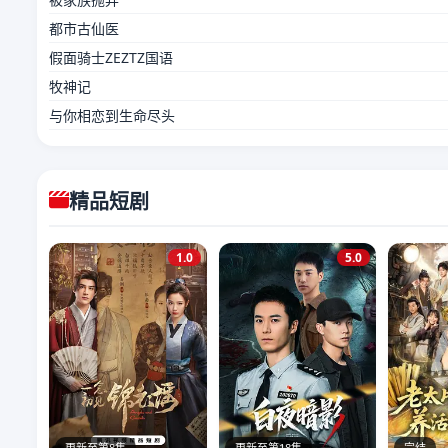
都市古仙医
假面骑士ZEZTZ国语
牧神记
与你相恋到生命尽头
精品短剧
1.0
5.0
更新至第8集
更新至第18集
完结